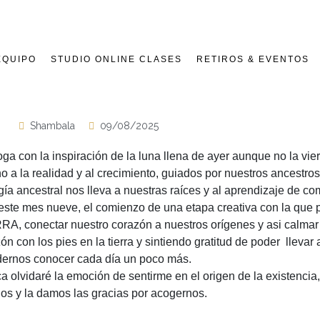
EQUIPO
STUDIO ONLINE CLASES
RETIROS & EVENTOS
Shambala
09/08/2025
con la inspiración de la luna llena de ayer aunque no la vier
o a la realidad y al crecimiento, guiados por nuestros ancestros
ía ancestral nos lleva a nuestras raíces y al aprendizaje de 
este mes nueve, el comienzo de una etapa creativa con la qu
, conectar nuestro corazón a nuestros orígenes y asi calmar l
 con los pies en la tierra y sintiendo gratitud de poder llevar
podernos conocer cada día un poco más.
olvidaré la emoción de sentirme en el origen de la existencia,
jos y la damos las gracias por acogernos.