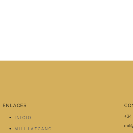
ENLACES
CO
+34 
INICIO
mil
MILI LAZCANO