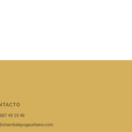
NTACTO
687 49 19 48
i@shambalayogaurbano.com