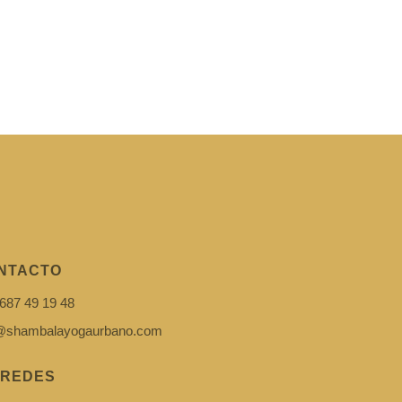
NTACTO
687 49 19 48
i@shambalayogaurbano.com
 REDES