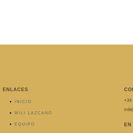
ENLACES
CO
+34 
INICIO
mil
MILI LAZCANO
EQUIPO
EN