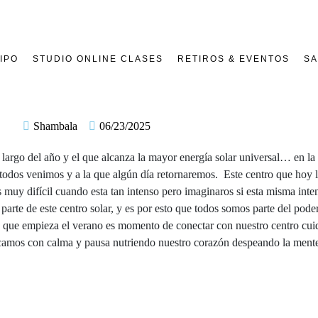
IPO
STUDIO ONLINE CLASES
RETIROS & EVENTOS
SA
Shambala
06/23/2025
argo del año y el que alcanza la mayor energía solar universal… en la t
ual todos venimos y a la que algún día retornaremos. Este centro que hoy
s muy difícil cuando esta tan intenso pero imaginaros si esta misma int
rte de este centro solar, y es por esto que todos somos parte del poder
a que empieza el verano es momento de conectar con nuestro centro cuid
ticamos con calma y pausa nutriendo nuestro corazón despeando la ment