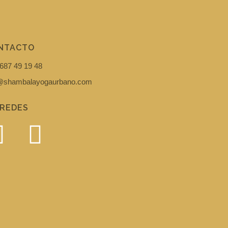
NTACTO
687 49 19 48
i@shambalayogaurbano.com
 REDES