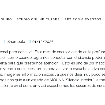
EQUIPO
STUDIO ONLINE CLASES
RETIROS & EVENTOS
Shambala
01/13/2025
ernal pero con luz!! Este mes de enero viviendo en la profun
s en como cuando logramos conectar con el silencio podemo
uerta para que prestemos atención. Esto es uno de los matic
 silencio que necesitamos para activar la escucha activa co
as, imágenes, información excesiva que nos deja muy poco e
yoga nos guíe a un estado de MOUNA ¨Silencio Interior ¨ a tra
 asiente en el corazón y así escuchemos los susurros de nues