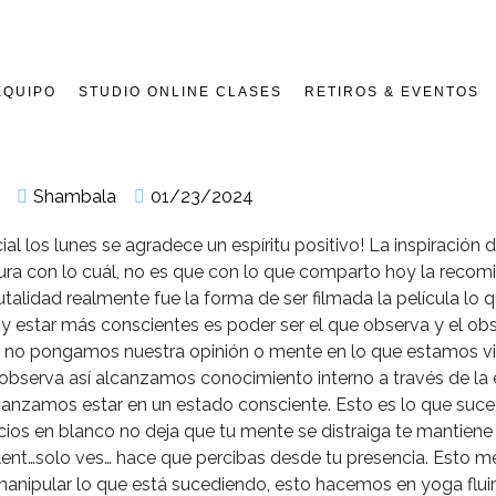
EQUIPO
STUDIO ONLINE CLASES
RETIROS & EVENTOS
Shambala
01/23/2024
ial los lunes se agradece un espíritu positivo! La inspiración
y dura con lo cuál, no es que con lo que comparto hoy la reco
talidad realmente fue la forma de ser filmada la película lo q
 y estar más conscientes es poder ser el que observa y el o
y no pongamos nuestra opinión o mente en lo que estamos vi
observa así alcanzamos conocimiento interno a través de la e
anzamos estar en un estado consciente. Esto es lo que sucedi
ios en blanco no deja que tu mente se distraiga te mantiene 
ent…solo ves… hace que percibas desde tu presencia. Esto me
 manipular lo que está sucediendo, esto hacemos en yoga fluim