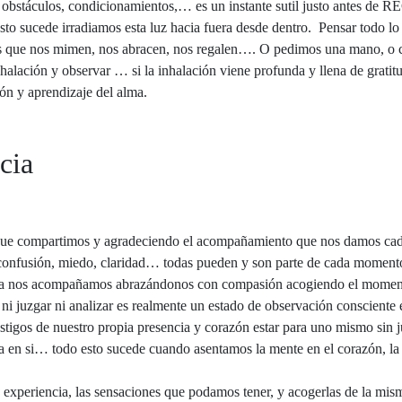
bstáculos, condicionamientos,… es un instante sutil justo antes de RE
esto sucede irradiamos esta luz hacia fuera desde dentro. Pensar todo 
imos que nos mimen, nos abracen, nos regalen…. O pedimos una mano, o
xhalación y observar … si la inhalación viene profunda y llena de gratit
ón y aprendizaje del alma.
cia
que compartimos y agradeciendo el acompañamiento que nos damos cada 
, confusión, miedo, claridad… todas pueden y son parte de cada momento
a nos acompañamos abrazándonos con compasión acogiendo el momento
 ni juzgar ni analizar es realmente un estado de observación consciente
testigos de nuestro propia presencia y corazón estar para uno mismo sin
ca en si… todo esto sucede cuando asentamos la mente en el corazón, la 
a experiencia, las sensaciones que podamos tener, y acogerlas de la m