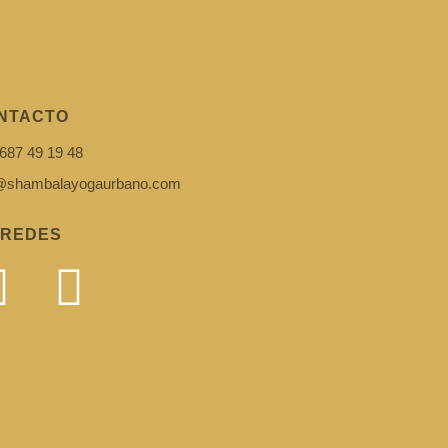
NTACTO
687 49 19 48
i@shambalayogaurbano.com
 REDES